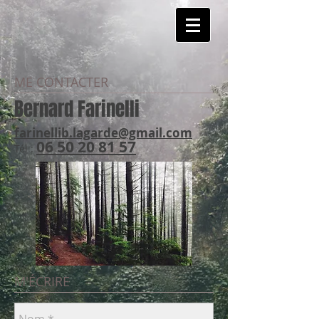
ME CONTACTER
Bernard Farinelli
farinellib.lagarde@gmail.co
m
06 50 20 81 57
Tél :
M'ÉCRIRE